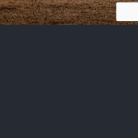
La història dels Bocs de
Vilamajor
El primer dia de febrer de l’any 2009, ara fa deu anys, un
grup d’amics vam triar tirar un projete endevant.
La gran majoría veníem de la colla de diables de Llinars del
Vallés. Amb il·lusió i perseverància aconseguirem superar la